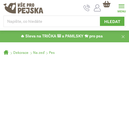
Přejít
NÁKUPNÍ
na
KOŠÍK
obsah
HLEDAT
🔥 Sleva na TRIČKA 🎒 a PAMLSKY 🦮 pro psa
Domů
Dekorace
Na zeď
Pes