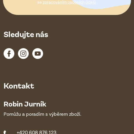
í
se
zpracováním osobních údajů
.
Sledujte nás
Kontakt
Robin Jurník
Pomůžu a poradím s výběrem zboží.
+420 608 876 123