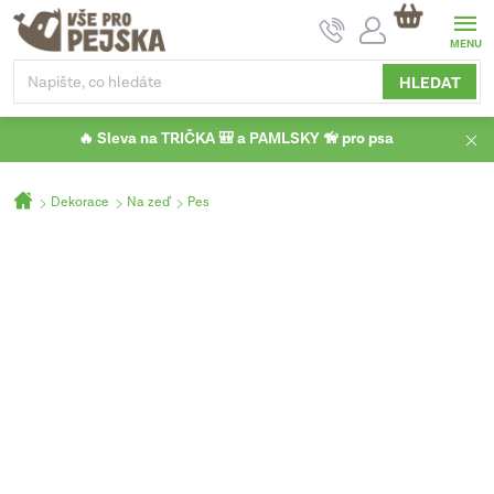
Přejít
NÁKUPNÍ
na
KOŠÍK
obsah
HLEDAT
🔥 Sleva na TRIČKA 🎒 a PAMLSKY 🦮 pro psa
Domů
Dekorace
Na zeď
Pes