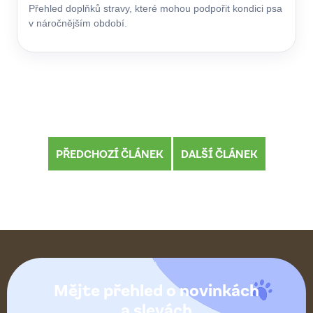
Přehled doplňků stravy, které mohou podpořit kondici psa
v náročnějším období.
PŘEDCHOZÍ ČLÁNEK
DALŠÍ ČLÁNEK
Z
á
Mějte přehled o novinkách
a slevách