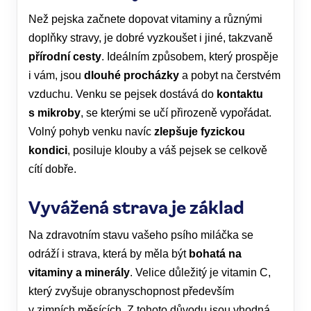
Než pejska začnete dopovat vitaminy a různými
doplňky stravy, je dobré vyzkoušet i jiné, takzvaně
přírodní cesty
. Ideálním způsobem, který prospěje
i vám, jsou
dlouhé procházky
a pobyt na čerstvém
vzduchu. Venku se pejsek dostává do
kontaktu
s mikroby
, se kterými se učí přirozeně vypořádat.
Volný pohyb venku navíc
zlepšuje fyzickou
kondici
, posiluje klouby a váš pejsek se celkově
cítí dobře.
Vyvážená strava je základ
Na zdravotním stavu vašeho psího miláčka se
odráží i strava, která by měla být
bohatá na
vitaminy a minerály
. Velice důležitý je vitamin C,
který zvyšuje obranyschopnost především
v zimních měsících. Z tohoto důvodu jsou vhodná