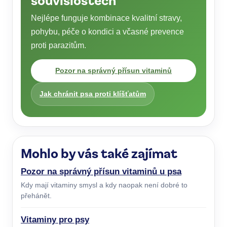
Nejlépe funguje kombinace kvalitní stravy,
pohybu, péče o kondici a včasné prevence
proti parazitům.
Pozor na správný přísun vitaminů
Jak chránit psa proti klíšťatům
Mohlo by vás také zajímat
Pozor na správný přísun vitaminů u psa
Kdy mají vitaminy smysl a kdy naopak není dobré to
přehánět.
Vitaminy pro psy