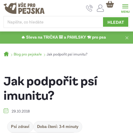
Přejít
NÁKUPNÍ
na
KOŠÍK
obsah
HLEDAT
🔥 Sleva na TRIČKA 🎒 a PAMLSKY 🦮 pro psa
Domů
Blog pro pejskaře
Jak podpořit psí imunitu?
Jak podpořit psí
imunitu?
29.10.2018
Psí zdraví
Doba čtení: 3-4 minuty