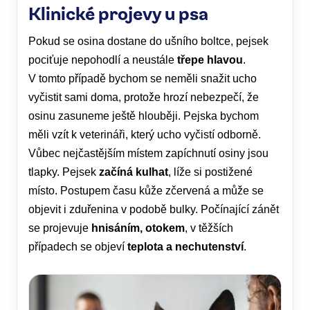
Klinické projevy u psa
Pokud se osina dostane do ušního boltce, pejsek
pociťuje nepohodlí a neustále
třepe hlavou
.
V tomto případě bychom se neměli snažit ucho
vyčistit sami doma, protože hrozí nebezpečí, že
osinu zasuneme ještě hlouběji. Pejska bychom
měli vzít k veterináři, který ucho vyčistí odborně.
Vůbec nejčastějším místem zapíchnutí osiny jsou
tlapky. Pejsek
začíná kulhat
, líže si postižené
místo. Postupem času kůže zčervená a může se
objevit i zduřenina v podobě bulky. Počínající zánět
se projevuje
hnisáním, otokem
, v těžších
případech se objeví
teplota a nechutenství
.