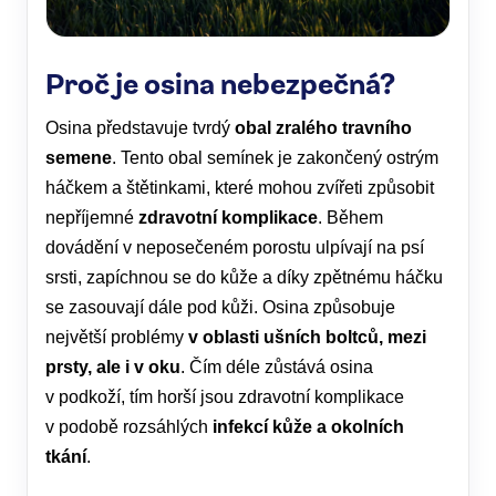
Proč je osina nebezpečná?
Osina představuje tvrdý
obal zralého travního
semene
. Tento obal semínek je zakončený ostrým
háčkem a štětinkami, které mohou zvířeti způsobit
nepříjemné
zdravotní komplikace
. Během
dovádění v neposečeném porostu ulpívají na psí
srsti, zapíchnou se do kůže a díky zpětnému háčku
se zasouvají dále pod kůži. Osina způsobuje
největší problémy
v oblasti
ušních boltců, mezi
prsty, ale i v oku
. Čím déle zůstává osina
v podkoží, tím horší jsou zdravotní komplikace
v podobě rozsáhlých
infekcí kůže a okolních
tkání
.