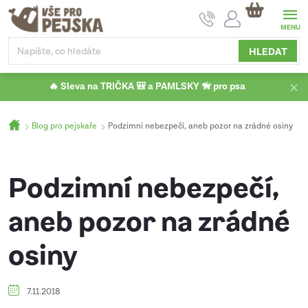
Přejít
NÁKUPNÍ
na
KOŠÍK
obsah
HLEDAT
🔥 Sleva na TRIČKA 🎒 a PAMLSKY 🦮 pro psa
Domů
Blog pro pejskaře
Podzimní nebezpečí, aneb pozor na zrádné osiny
Podzimní nebezpečí,
aneb pozor na zrádné
osiny
7.11.2018