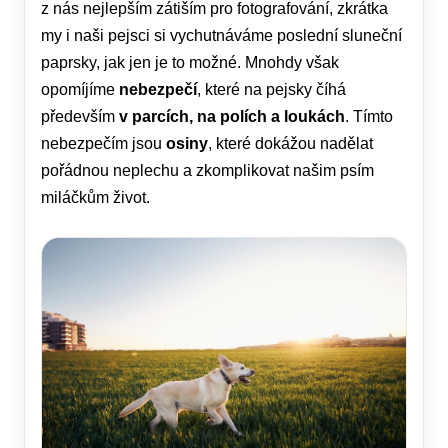
z nás nejlepším zátiším pro fotografování, zkrátka
my i naši pejsci si vychutnáváme poslední sluneční
paprsky, jak jen je to možné. Mnohdy však
opomíjíme
nebezpečí
, které na pejsky číhá
především
v parcích, na polích a loukách
. Tímto
nebezpečím jsou
osiny
, které dokážou nadělat
pořádnou neplechu a zkomplikovat našim psím
miláčkům život.