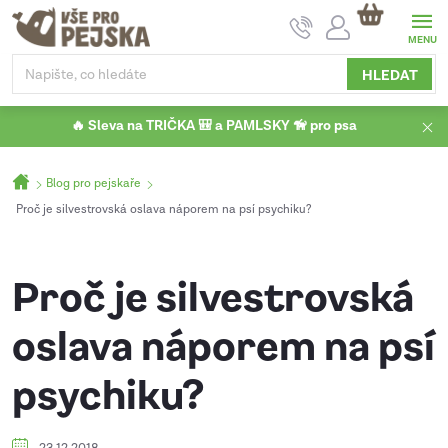
Přejít
NÁKUPNÍ
na
KOŠÍK
obsah
HLEDAT
🔥 Sleva na TRIČKA 🎒 a PAMLSKY 🦮 pro psa
Domů
Blog pro pejskaře
Proč je silvestrovská oslava náporem na psí psychiku?
Proč je silvestrovská
oslava náporem na psí
psychiku?