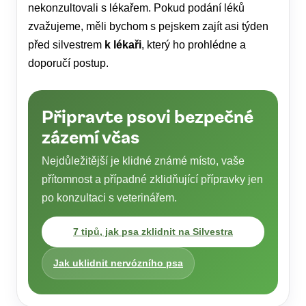
nekonzultovali s lékařem. Pokud podání léků
zvažujeme, měli bychom s pejskem zajít asi týden
před silvestrem
k lékaři
, který ho prohlédne a
doporučí postup.
Připravte psovi bezpečné
zázemí včas
Nejdůležitější je klidné známé místo, vaše
přítomnost a případné zklidňující přípravky jen
po konzultaci s veterinářem.
7 tipů, jak psa zklidnit na Silvestra
Jak uklidnit nervózního psa