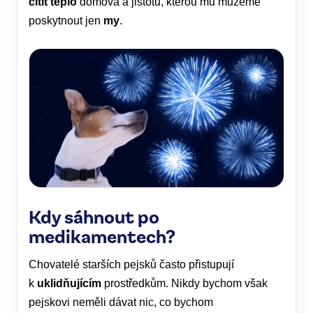
cítit teplo
domova a jistotu, kterou mu můžeme
poskytnout jen
my
.
Kdy sáhnout po
medikamentech?
Chovatelé starších pejsků často přistupují
k
uklidňujícím
prostředkům. Nikdy bychom však
pejskovi neměli dávat nic, co bychom