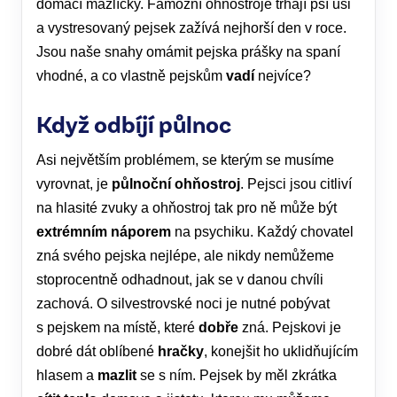
domácí mazlíčky. Famózní ohňostroje trhají psí uši
a vystresovaný pejsek zažívá nejhorší den v roce.
Jsou naše snahy omámit pejska prášky na spaní
vhodné, a co vlastně pejskům
vadí
nejvíce?
Když odbíjí půlnoc
Asi největším problémem, se kterým se musíme
vyrovnat, je
půlnoční
ohňostroj
. Pejsci jsou citliví
na hlasité zvuky a ohňostroj tak pro ně může být
extrémním náporem
na psychiku. Každý chovatel
zná svého pejska nejlépe, ale nikdy nemůžeme
stoprocentně odhadnout, jak se v danou chvíli
zachová. O silvestrovské noci je nutné pobývat
s pejskem na místě, které
dobře
zná. Pejskovi je
dobré dát oblíbené
hračky
, konejšit ho uklidňujícím
hlasem a
mazlit
se s ním. Pejsek by měl zkrátka