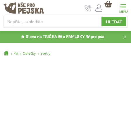
Přejít
NÁKUPNÍ
na
KOŠÍK
obsah
HLEDAT
🔥 Sleva na TRIČKA 🎒 a PAMLSKY 🦮 pro psa
Domů
Psi
Oblečky
Svetry