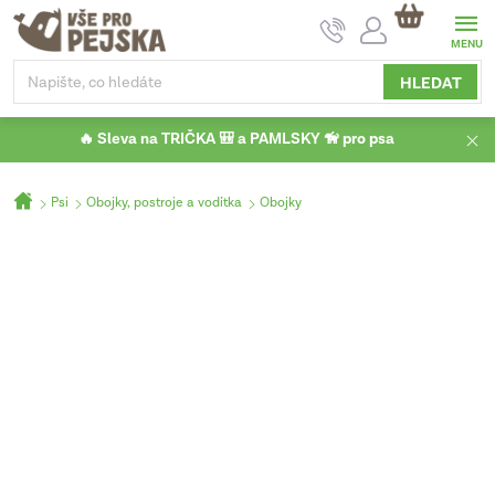
Přejít
NÁKUPNÍ
na
KOŠÍK
obsah
HLEDAT
🔥 Sleva na TRIČKA 🎒 a PAMLSKY 🦮 pro psa
Domů
Psi
Obojky, postroje a vodítka
Obojky