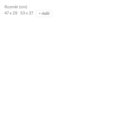
47 x 29
53 x 37
+ další