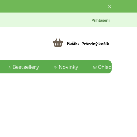
Přihlášení
Prázdný košík
⭐ Bestsellery
✨ Novinky
❄️ Chladící produk