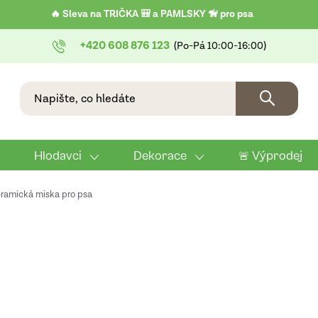
🔥 Sleva na TRIČKA 🎒 a PAMLSKY 🦮 pro psa
+420 608 876 123
Hlodavci
Dekorace
🚨 Výprodej
keramická miska pro psa