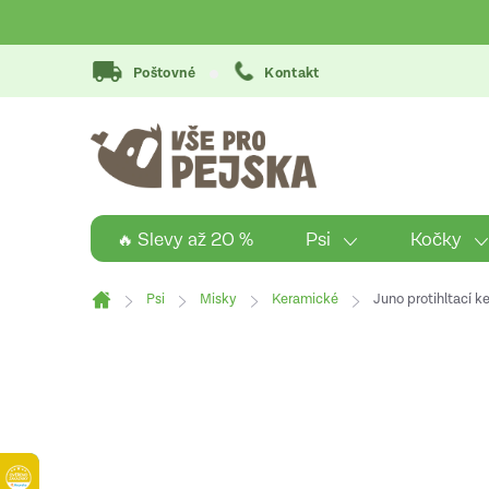
Přejít
na
obsah
Poštovné
Kontakt
Psi
Kočky
🔥 Slevy až 20 %
Psi
Misky
Keramické
Juno protihltací 
Domů