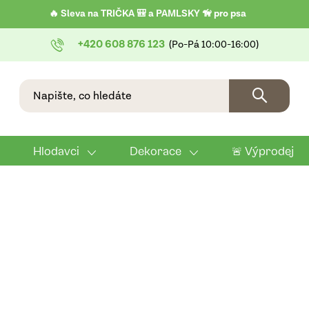
🔥 Sleva na TRIČKA 🎒 a PAMLSKY 🦮 pro psa
+420 608 876 123
Hlodavci
Dekorace
🚨 Výprodej