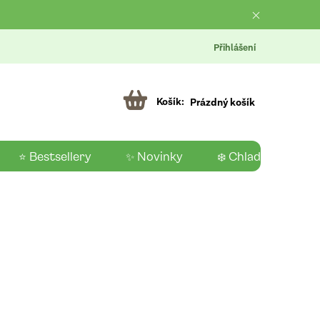
Přihlášení
Prázdný košík
⭐ Bestsellery
✨ Novinky
❄️ Chladící produk