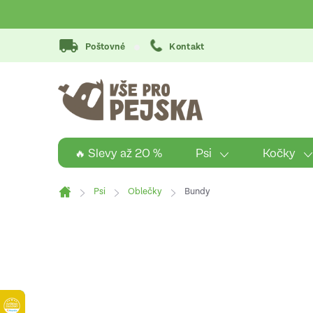
Přejít
na
obsah
Poštovné
Kontakt
Psi
Kočky
🔥 Slevy až 20 %
Psi
Oblečky
Bundy
Domů