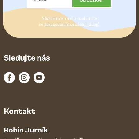
t
Vložením e-mailu souhlasíte
í
se
zpracováním osobních údajů
.
Sledujte nás
Kontakt
Robin Jurník