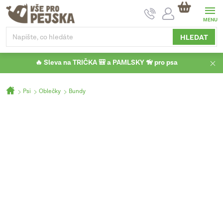
Přejít
NÁKUPNÍ
na
KOŠÍK
obsah
HLEDAT
🔥 Sleva na TRIČKA 🎒 a PAMLSKY 🦮 pro psa
Domů
Psi
Oblečky
Bundy