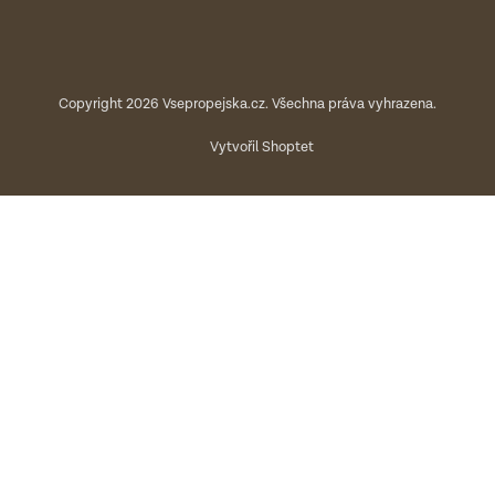
Copyright 2026
Vsepropejska.cz
. Všechna práva vyhrazena.
Vytvořil Shoptet