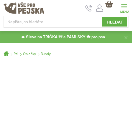
Přejít
NÁKUPNÍ
na
KOŠÍK
obsah
HLEDAT
🔥 Sleva na TRIČKA 🎒 a PAMLSKY 🦮 pro psa
Domů
Psi
Oblečky
Bundy