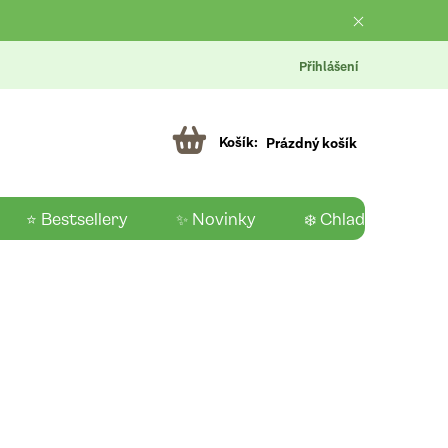
Přihlášení
Prázdný košík
⭐ Bestsellery
✨ Novinky
❄️ Chladící produk