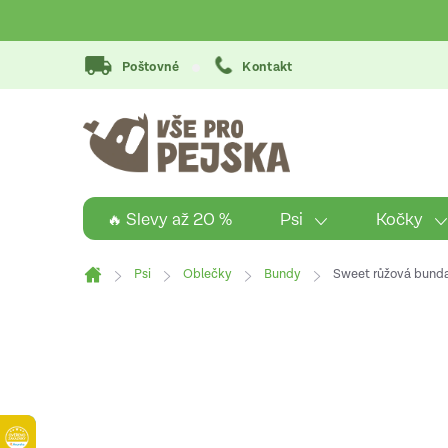
Přejít
na
obsah
Poštovné
Kontakt
Psi
Kočky
🔥 Slevy až 20 %
Psi
Oblečky
Bundy
Sweet růžová bunda
Domů