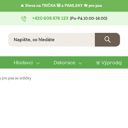
🔥 Sleva na TRIČKA 🎒 a PAMLSKY 🦮 pro psa
+420 608 876 123
Hlodavci
Dekorace
🚨 Výprodej
 pro psa se srdíčky