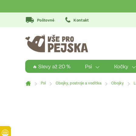
Přejít
na
obsah
Poštovné
Kontakt
Psi
Kočky
🔥 Slevy až 20 %
Psi
Obojky, postroje a vodítka
Obojky
L
Domů