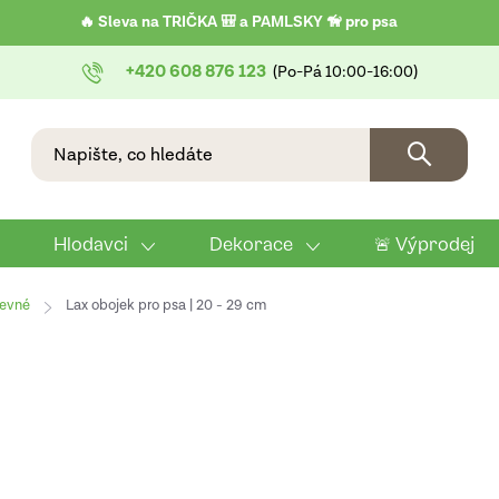
🔥 Sleva na TRIČKA 🎒 a PAMLSKY 🦮 pro psa
+420 608 876 123
Hlodavci
Dekorace
🚨 Výprodej
evné
Lax obojek pro psa | 20 - 29 cm