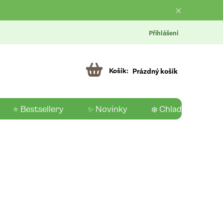
Přihlášení
Prázdný košík
⭐ Bestsellery
✨ Novinky
❄️ Chladící produk