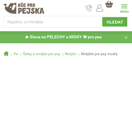
Přejít
NÁKUPNÍ
na
KOŠÍK
obsah
HLEDAT
🔥 Sleva na PELECHY a MISKY 🦮 pro psa
Domů
Psi
Šátky a motýlci pro psy
Motýlci
Motýlek pro psy modrý