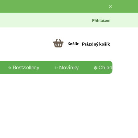
Přihlášení
Prázdný košík
⭐ Bestsellery
✨ Novinky
❄️ Chladící produk