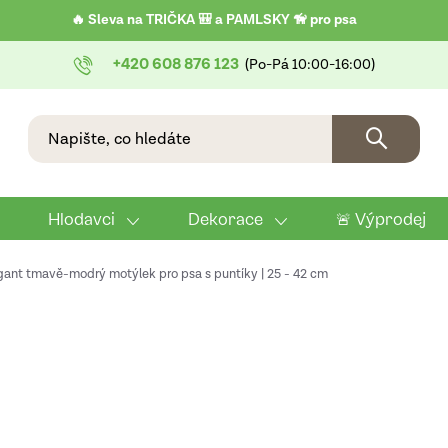
🔥 Sleva na TRIČKA 🎒 a PAMLSKY 🦮 pro psa
+420 608 876 123
Hlodavci
Dekorace
🚨 Výprodej
gant tmavě-modrý motýlek pro psa s puntíky | 25 - 42 cm