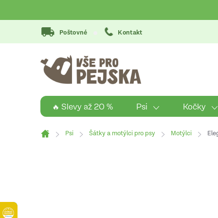
Přejít
na
obsah
Poštovné
Kontakt
Psi
Kočky
🔥 Slevy až 20 %
Psi
Šátky a motýlci pro psy
Motýlci
Ele
Domů