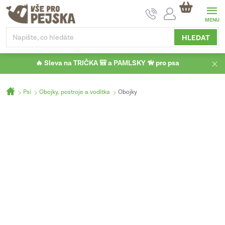
Přejít
NÁKUPNÍ
na
KOŠÍK
obsah
HLEDAT
🔥 Sleva na TRIČKA 🎒 a PAMLSKY 🦮 pro psa
Domů
Psi
Obojky, postroje a vodítka
Obojky