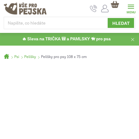
Přejít
NÁKUPNÍ
na
KOŠÍK
obsah
HLEDAT
🔥 Sleva na TRIČKA 🎒 a PAMLSKY 🦮 pro psa
Domů
Psi
Pelíšky
Pelíšky pro psy 108 x 75 cm