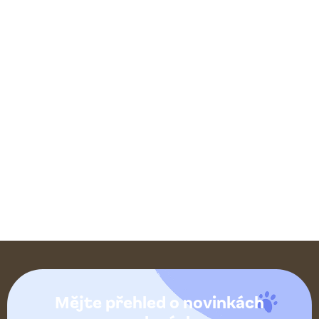
Z
á
Mějte přehled o novinkách