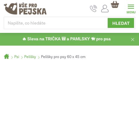
Přejít
NÁKUPNÍ
na
KOŠÍK
obsah
HLEDAT
🔥 Sleva na TRIČKA 🎒 a PAMLSKY 🦮 pro psa
Domů
Psi
Pelíšky
Pelíšky pro psy 60 x 45 cm