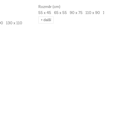
55 x 45
65 x 55
90 x 75
110 x 90
130 x 110
+ další
90
130 x 110