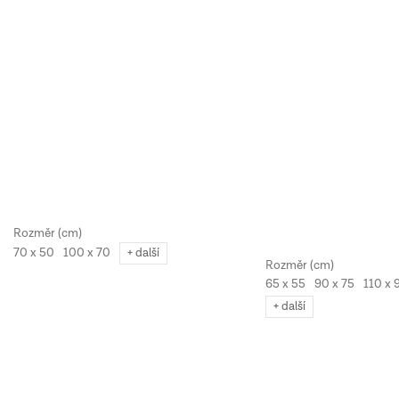
70 x 50
100 x 70
+ další
65 x 55
90 x 75
110 x 
+ další