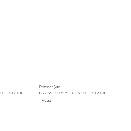
90
120 x 100
65 x 55
90 x 75
110 x 90
120 x 100
130 x 110
+ další