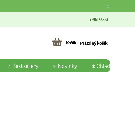
Přihlášení
Prázdný košík
⭐ Bestsellery
✨ Novinky
❄️ Chladící produk