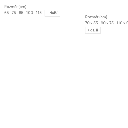
65
75
85
100
115
+ další
70 x 55
90 x 75
110 x 
+ další