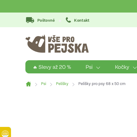
Přejít
na
obsah
Poštovné
Kontakt
Psi
Kočky
🔥 Slevy až 20 %
Psi
Pelíšky
Pelíšky pro psy 68 x 50 cm
Domů