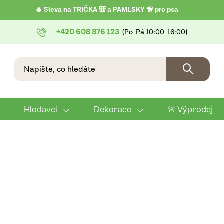
🔥 Sleva na TRIČKA 🎒 a PAMLSKY 🦮 pro psa
+420 608 876 123
Hlodavci
Dekorace
🚨 Výprodej