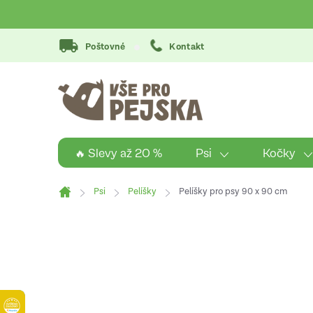
Přejít
na
obsah
Poštovné
Kontakt
Psi
Kočky
🔥 Slevy až 20 %
Psi
Pelíšky
Pelíšky pro psy 90 x 90 cm
Domů