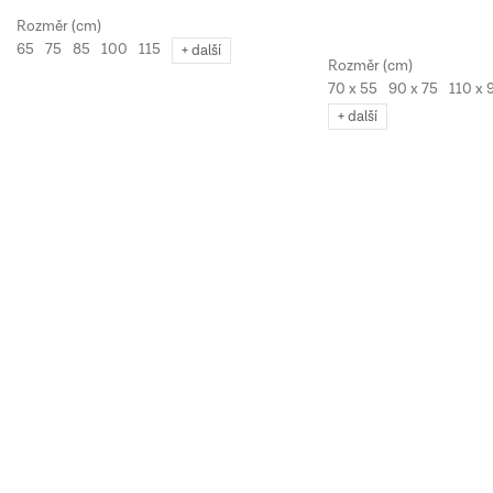
65
75
85
100
115
+ další
70 x 55
90 x 75
110 x 
+ další