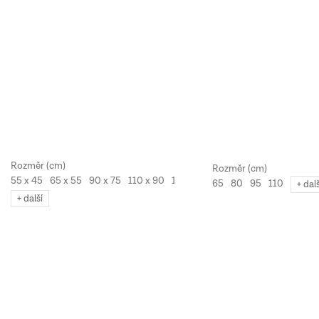
55 x 45
65 x 55
90 x 75
110 x 90
130 x 110
65
80
95
110
+ dal
+ další