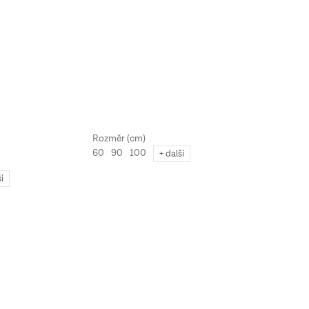
60
90
100
+ další
ší