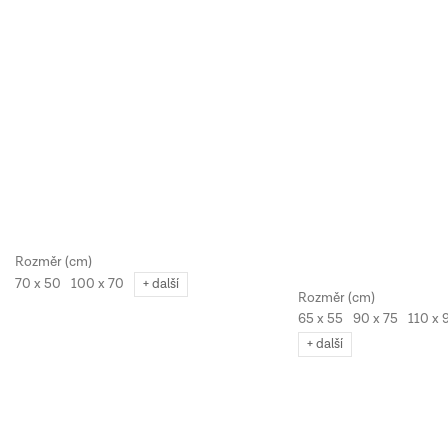
70 x 50
100 x 70
+ další
65 x 55
90 x 75
110 x 
+ další