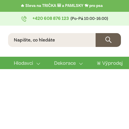
🔥 Sleva na TRIČKA 🎒 a PAMLSKY 🦮 pro psa
+420 608 876 123
Hlodavci
Dekorace
🚨 Výprodej