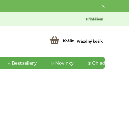
Přihlášení
Prázdný košík
⭐ Bestsellery
✨ Novinky
❄️ Chladící produk