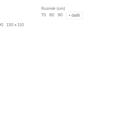
70
80
90
+ další
90
130 x 110