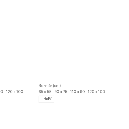
90
120 x 100
65 x 55
90 x 75
110 x 90
120 x 100
130 x 110
+ další