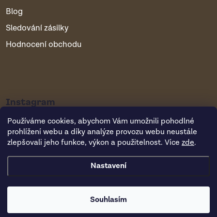
Blog
Sledování zásilky
Hodnocení obchodu
Instagram
Používáme cookies, abychom Vám umožnili pohodlné
prohlížení webu a díky analýze provozu webu neustále
zlepšovali jeho funkce, výkon a použitelnost. Více
zde
.
Nastavení
Copyright 2026
Vsepropejska.cz
. Všechna práva vyhrazena.
Souhlasím
Vytvořil Shoptet