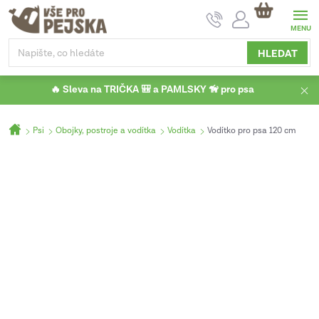
Přejít
NÁKUPNÍ
na
KOŠÍK
obsah
HLEDAT
🔥 Sleva na TRIČKA 🎒 a PAMLSKY 🦮 pro psa
Domů
Psi
Obojky, postroje a vodítka
Vodítka
Vodítko pro psa 120 cm