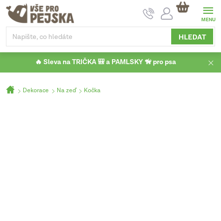
Přejít
NÁKUPNÍ
na
KOŠÍK
obsah
HLEDAT
🔥 Sleva na TRIČKA 🎒 a PAMLSKY 🦮 pro psa
Domů
Dekorace
Na zeď
Kočka