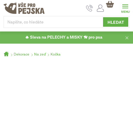
Přejít
NÁKUPNÍ
na
KOŠÍK
obsah
HLEDAT
🔥 Sleva na PELECHY a MISKY 🦮 pro psa
Domů
Dekorace
Na zeď
Kočka