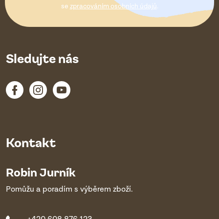
í
se
zpracováním osobních údajů
.
Sledujte nás
Kontakt
Robin Jurník
Pomůžu a poradím s výběrem zboží.