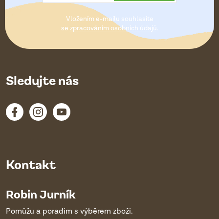
t
Vložením e-mailu souhlasíte
í
se
zpracováním osobních údajů
.
Sledujte nás
Kontakt
Robin Jurník
Pomůžu a poradím s výběrem zboží.