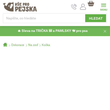
Přejít
NÁKUPNÍ
na
KOŠÍK
obsah
HLEDAT
🔥 Sleva na TRIČKA 🎒 a PAMLSKY 🦮 pro psa
Domů
Dekorace
Na zeď
Kočka