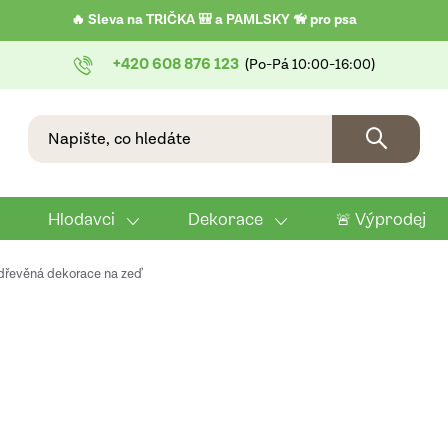
🔥 Sleva na TRIČKA 🎒 a PAMLSKY 🦮 pro psa
+420 608 876 123
Hlodavci
Dekorace
🚨 Výprodej
dřevěná dekorace na zeď