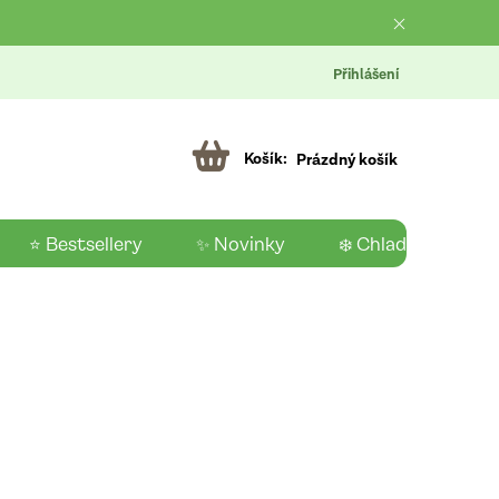
Přihlášení
Prázdný košík
⭐ Bestsellery
✨ Novinky
❄️ Chladící produk