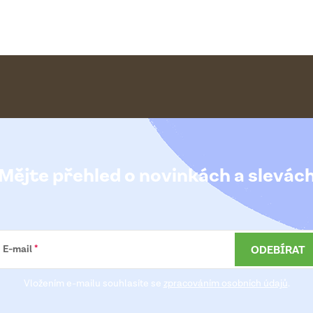
Mějte přehled o novinkách
a slevác
ODEBÍRAT
E-mail
Vložením e-mailu souhlasíte se
zpracováním osobních údajů
.