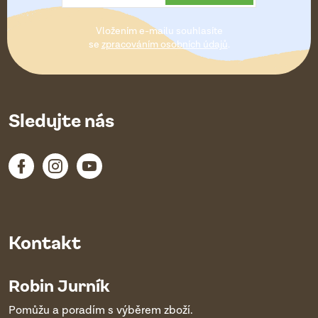
t
Vložením e-mailu souhlasíte
í
se
zpracováním osobních údajů
.
Sledujte nás
Kontakt
Robin Jurník
Pomůžu a poradím s výběrem zboží.