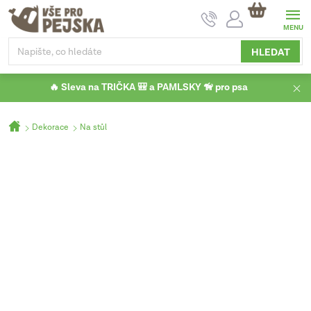
Přejít
NÁKUPNÍ
na
KOŠÍK
obsah
HLEDAT
🔥 Sleva na TRIČKA 🎒 a PAMLSKY 🦮 pro psa
Domů
Dekorace
Na stůl