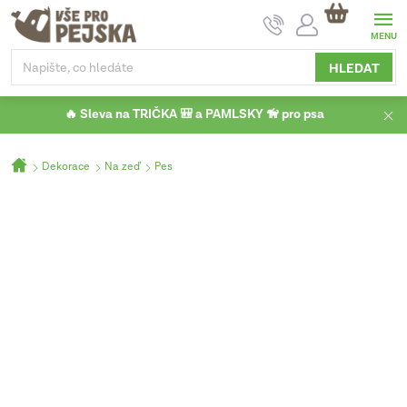
Přejít
NÁKUPNÍ
na
KOŠÍK
obsah
HLEDAT
🔥 Sleva na TRIČKA 🎒 a PAMLSKY 🦮 pro psa
Domů
Dekorace
Na zeď
Pes