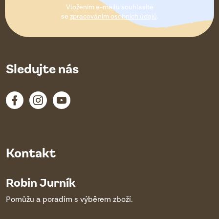
t
Vložením e-mailu souhlasíte
í
se
zpracováním osobních údajů
.
Sledujte nás
Kontakt
Robin Jurník
Pomůžu a poradím s výběrem zboží.