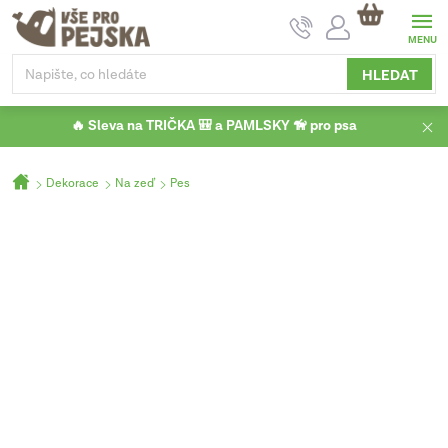
Přejít
NÁKUPNÍ
na
KOŠÍK
obsah
HLEDAT
🔥 Sleva na TRIČKA 🎒 a PAMLSKY 🦮 pro psa
Domů
Dekorace
Na zeď
Pes