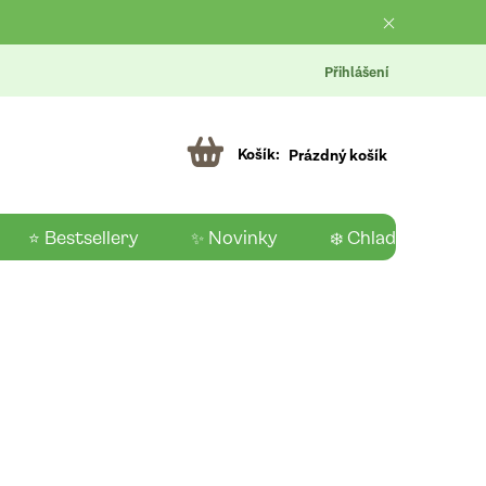
Přihlášení
Prázdný košík
⭐ Bestsellery
✨ Novinky
❄️ Chladící produk