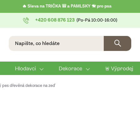
🔥 Sleva na TRIČKA 🎒 a PAMLSKY 🦮 pro psa
+420 608 876 123
Hlodavci
Dekorace
🚨 Výprodej
ý pes dřevěná dekorace na zeď