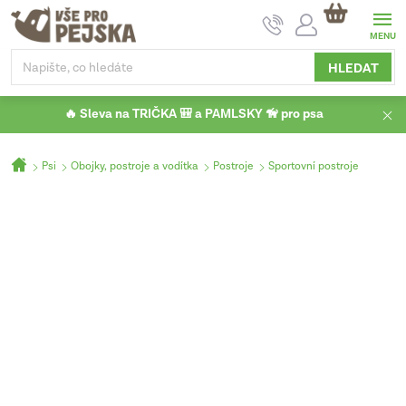
Přejít
NÁKUPNÍ
na
KOŠÍK
obsah
HLEDAT
🔥 Sleva na TRIČKA 🎒 a PAMLSKY 🦮 pro psa
Domů
Psi
Obojky, postroje a vodítka
Postroje
Sportovní postroje