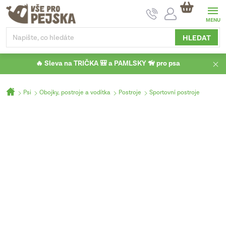
Přejít
NÁKUPNÍ
na
KOŠÍK
obsah
HLEDAT
🔥 Sleva na TRIČKA 🎒 a PAMLSKY 🦮 pro psa
Domů
Psi
Obojky, postroje a vodítka
Postroje
Sportovní postroje