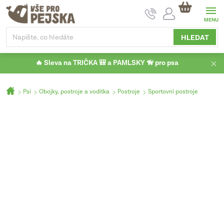
Přejít
NÁKUPNÍ
na
KOŠÍK
obsah
HLEDAT
🔥 Sleva na TRIČKA 🎒 a PAMLSKY 🦮 pro psa
Domů
Psi
Obojky, postroje a vodítka
Postroje
Sportovní postroje