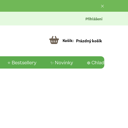
Přihlášení
Prázdný košík
⭐ Bestsellery
✨ Novinky
❄️ Chladící produk