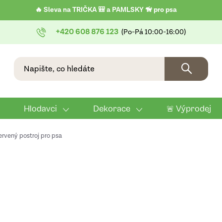
🔥 Sleva na TRIČKA 🎒 a PAMLSKY 🦮 pro psa
+420 608 876 123
Hlodavci
Dekorace
🚨 Výprodej
ervený postroj pro psa