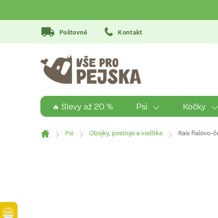
Přejít
na
obsah
Poštovné
Kontakt
Psi
Kočky
🔥 Slevy až 20 %
Psi
Obojky, postroje a vodítka
Rais fialovo-č
Domů