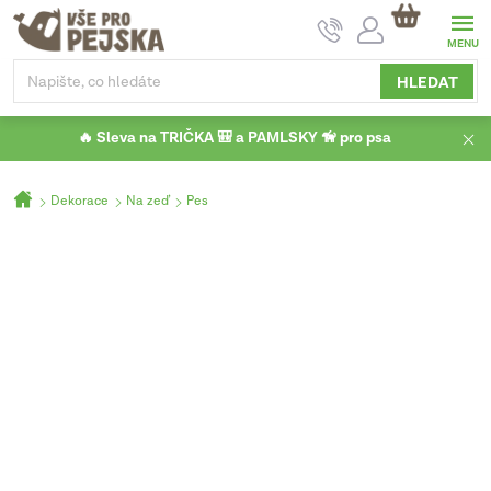
Přejít
NÁKUPNÍ
na
KOŠÍK
obsah
HLEDAT
🔥 Sleva na TRIČKA 🎒 a PAMLSKY 🦮 pro psa
Domů
Dekorace
Na zeď
Pes