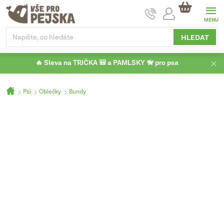
Přejít
NÁKUPNÍ
na
KOŠÍK
obsah
HLEDAT
🔥 Sleva na TRIČKA 🎒 a PAMLSKY 🦮 pro psa
Domů
Psi
Oblečky
Bundy