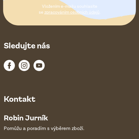
t
Vložením e-mailu souhlasíte
í
se
zpracováním osobních údajů
.
Sledujte nás
Kontakt
Robin Jurník
Pomůžu a poradím s výběrem zboží.