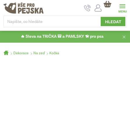
Přejít
NÁKUPNÍ
na
KOŠÍK
obsah
HLEDAT
🔥 Sleva na TRIČKA 🎒 a PAMLSKY 🦮 pro psa
Domů
Dekorace
Na zeď
Kočka