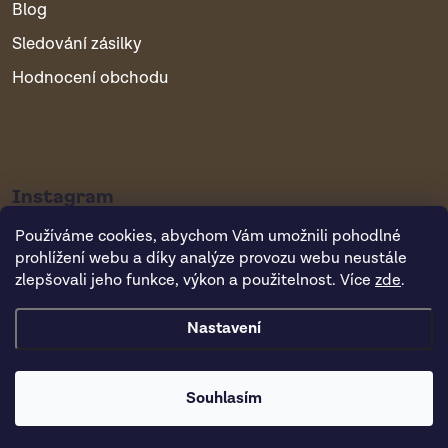
Blog
Sledování zásilky
Hodnocení obchodu
Instagram
Používáme cookies, abychom Vám umožnili pohodlné
prohlížení webu a díky analýze provozu webu neustále
zlepšovali jeho funkce, výkon a použitelnost. Více
zde
.
Nastavení
Copyright 2026
Vsepropejska.cz
. Všechna práva vyhrazena.
Souhlasím
Vytvořil Shoptet