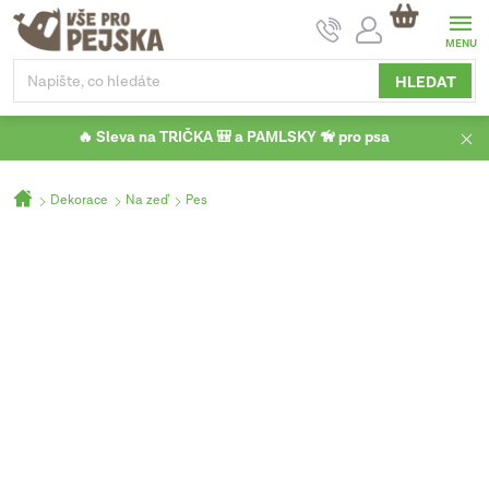
Přejít
NÁKUPNÍ
na
KOŠÍK
obsah
HLEDAT
🔥 Sleva na TRIČKA 🎒 a PAMLSKY 🦮 pro psa
Domů
Dekorace
Na zeď
Pes