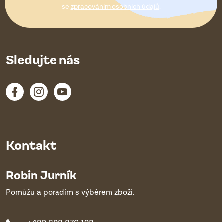
í
se
zpracováním osobních údajů
.
Sledujte nás
Kontakt
Robin Jurník
Pomůžu a poradím s výběrem zboží.