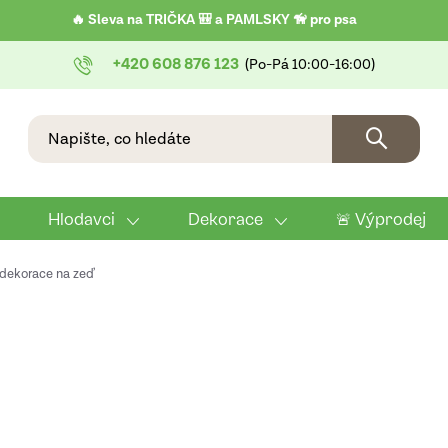
🔥 Sleva na TRIČKA 🎒 a PAMLSKY 🦮 pro psa
+420 608 876 123
Hlodavci
Dekorace
🚨 Výprodej
 dekorace na zeď