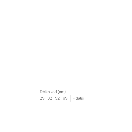
29
32
52
69
í
+ další