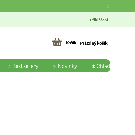
Přihlášení
Prázdný košík
⭐ Bestsellery
✨ Novinky
❄️ Chladící produk