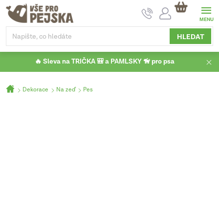
Přejít
NÁKUPNÍ
na
KOŠÍK
obsah
HLEDAT
🔥 Sleva na TRIČKA 🎒 a PAMLSKY 🦮 pro psa
Domů
Dekorace
Na zeď
Pes