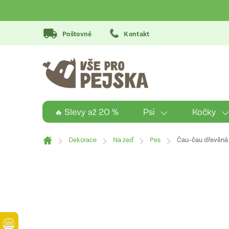
Přejít
na
obsah
Poštovné
Kontakt
Psi
Kočky
🔥 Slevy až 20 %
Dekorace
Na zeď
Pes
Čau-čau dřevěná
Domů