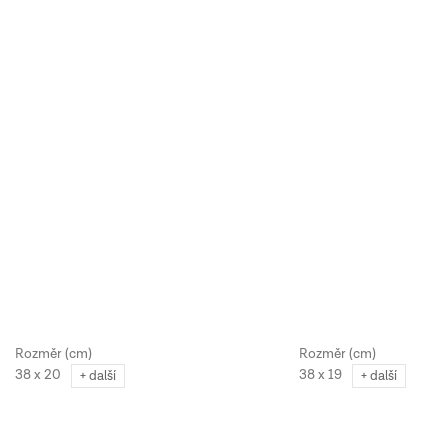
38 x 20
38 x 19
+ další
+ další