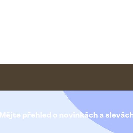
Mějte přehled o novinkách
a slevác