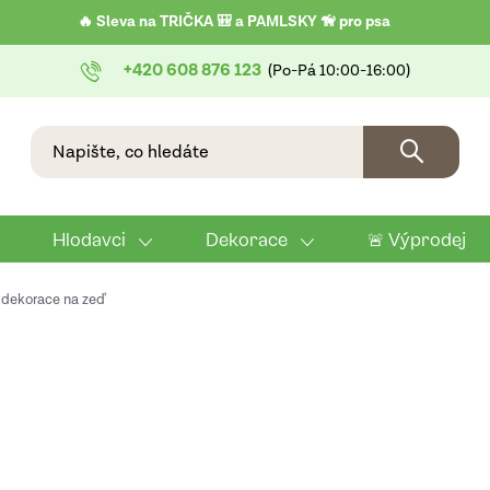
🔥 Sleva na TRIČKA 🎒 a PAMLSKY 🦮 pro psa
+420 608 876 123
Hlodavci
Dekorace
🚨 Výprodej
 dekorace na zeď