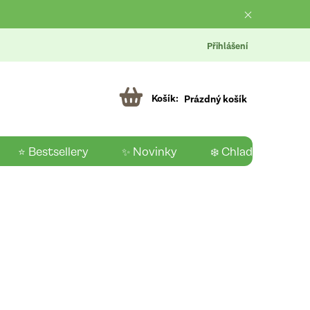
Přihlášení
Prázdný košík
⭐ Bestsellery
✨ Novinky
❄️ Chladící produk