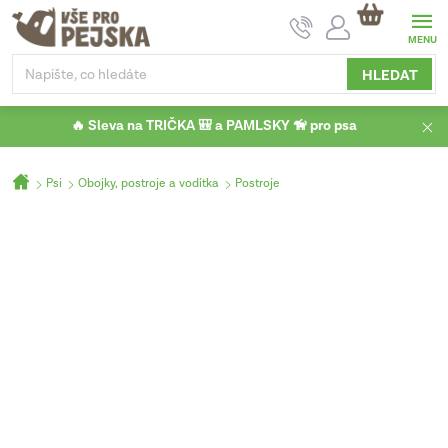
Přejít
NÁKUPNÍ
na
KOŠÍK
obsah
HLEDAT
🔥 Sleva na TRIČKA 🎒 a PAMLSKY 🦮 pro psa
Domů
Psi
Obojky, postroje a vodítka
Postroje