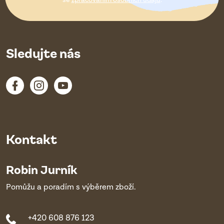
í
se
zpracováním osobních údajů
.
Sledujte nás
Kontakt
Robin Jurník
Pomůžu a poradím s výběrem zboží.
+420 608 876 123