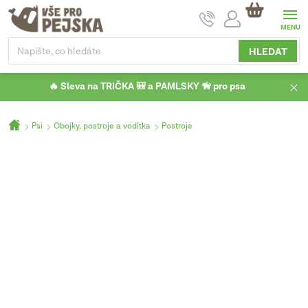
Přejít
NÁKUPNÍ
na
KOŠÍK
obsah
HLEDAT
🔥 Sleva na TRIČKA 🎒 a PAMLSKY 🦮 pro psa
Domů
Psi
Obojky, postroje a vodítka
Postroje