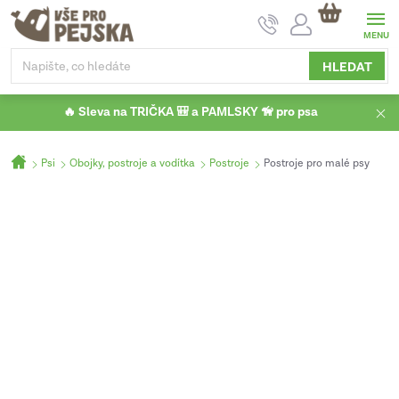
Přejít
NÁKUPNÍ
na
KOŠÍK
obsah
HLEDAT
🔥 Sleva na TRIČKA 🎒 a PAMLSKY 🦮 pro psa
Domů
Psi
Obojky, postroje a vodítka
Postroje
Postroje pro malé psy