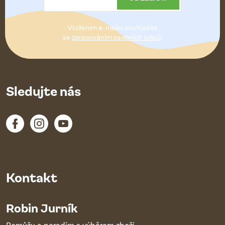
t
Vložením e-mailu souhlasíte
í
se
zpracováním osobních údajů
.
Sledujte nás
Kontakt
Robin Jurník