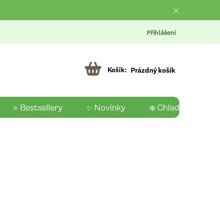
Přihlášení
Prázdný košík
⭐ Bestsellery
✨ Novinky
❄️ Chladící produk