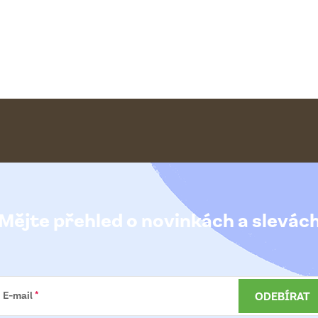
Mějte přehled o novinkách
a slevác
ODEBÍRAT
E-mail