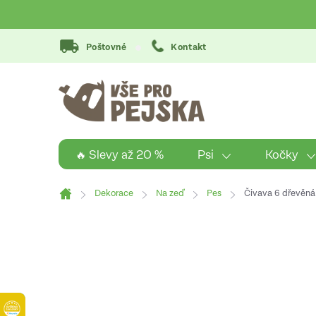
Přejít
na
obsah
Poštovné
Kontakt
Psi
Kočky
🔥 Slevy až 20 %
Dekorace
Na zeď
Pes
Čivava 6 dřevěná
Domů