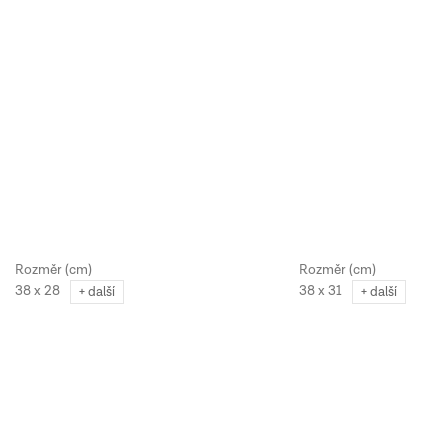
38 x 28
38 x 31
+ další
+ další