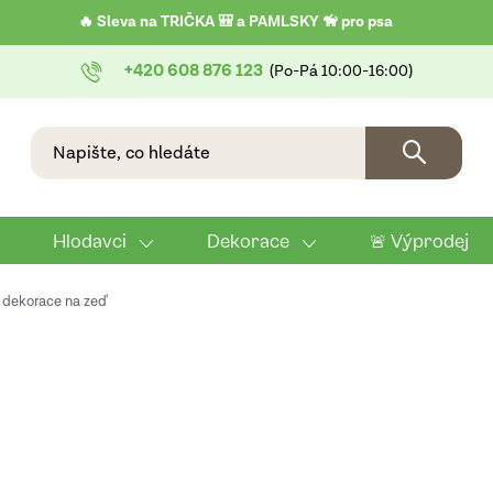
🔥 Sleva na TRIČKA 🎒 a PAMLSKY 🦮 pro psa
+420 608 876 123
Hlodavci
Dekorace
🚨 Výprodej
 dekorace na zeď