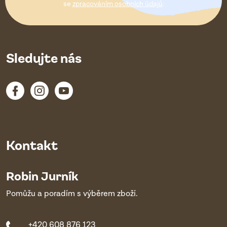
í
se
zpracováním osobních údajů
.
Sledujte nás
Kontakt
Robin Jurník
Pomůžu a poradím s výběrem zboží.
+420 608 876 123