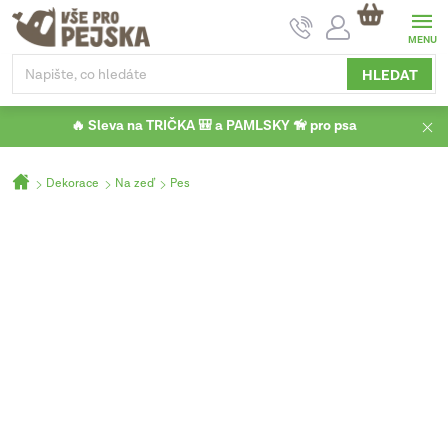
Přejít
NÁKUPNÍ
na
KOŠÍK
obsah
HLEDAT
🔥 Sleva na TRIČKA 🎒 a PAMLSKY 🦮 pro psa
Domů
Dekorace
Na zeď
Pes