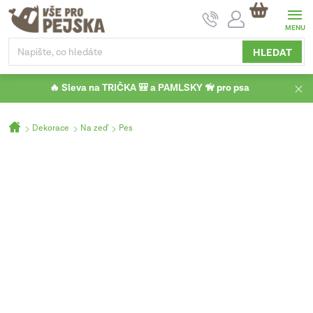
Přejít
NÁKUPNÍ
na
KOŠÍK
obsah
HLEDAT
🔥 Sleva na TRIČKA 🎒 a PAMLSKY 🦮 pro psa
Domů
Dekorace
Na zeď
Pes