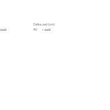
40
45
 další
+ další