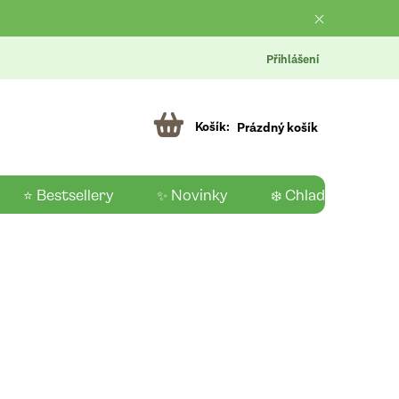
Přihlášení
Prázdný košík
⭐ Bestsellery
✨ Novinky
❄️ Chladící produk