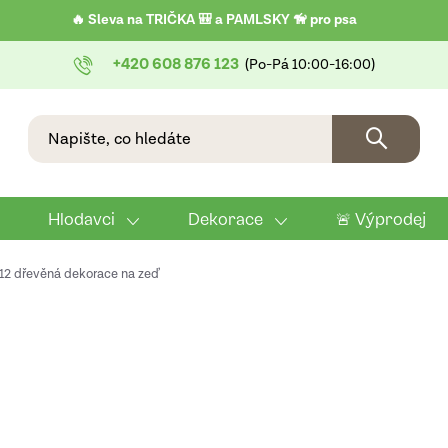
🔥 Sleva na TRIČKA 🎒 a PAMLSKY 🦮 pro psa
+420 608 876 123
Hlodavci
Dekorace
🚨 Výprodej
 12 dřevěná dekorace na zeď