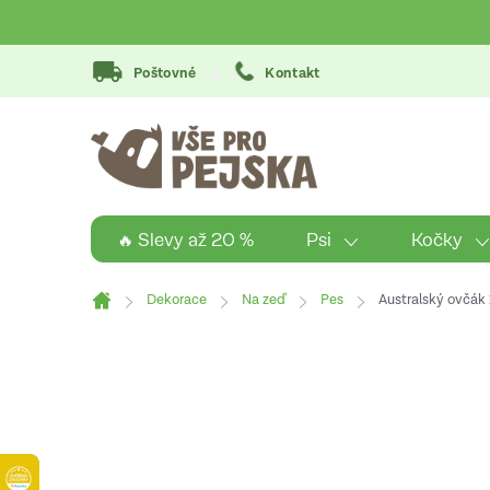
Přejít
na
obsah
Poštovné
Kontakt
Psi
Kočky
🔥 Slevy až 20 %
Dekorace
Na zeď
Pes
Australský ovčák
Domů