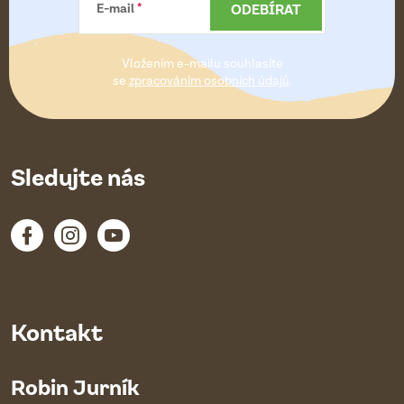
a
ODEBÍRAT
E-mail
t
Vložením e-mailu souhlasíte
í
se
zpracováním osobních údajů
.
Sledujte nás
Kontakt
Robin Jurník