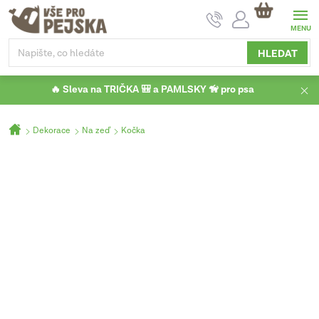
Přejít
NÁKUPNÍ
na
KOŠÍK
obsah
HLEDAT
🔥 Sleva na TRIČKA 🎒 a PAMLSKY 🦮 pro psa
Domů
Dekorace
Na zeď
Kočka